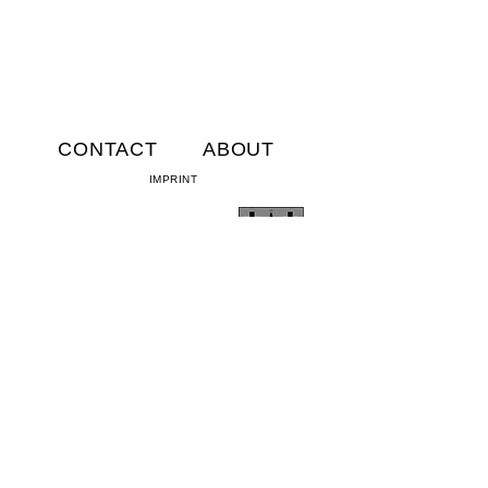
I'm a paragraph. Click here to add
your own text and edit me. It's
easy.
CONTACT
ABOUT
IMPRINT